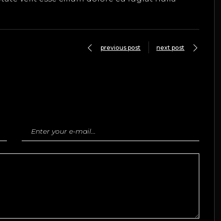
previous post
next post