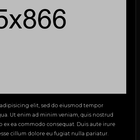
adipisicing elit, sed do eiusmod tempor
qua. Ut enim ad minim veniam, quis nostrud
uip ex ea commodo consequat. Duis aute irure
esse cillum dolore eu fugiat nulla pariatur.