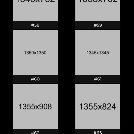
#58
#59
#60
#61
#62
#63