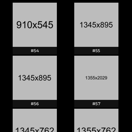
#54
#55
#56
#57